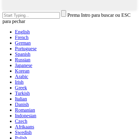
Prema Intro para buscar ou ESC
para pechar
English
French
German
Portuguese
Spanish
Russian
Japanese
Korean
Arabic
Irish
Greek
Turkish
Italian
Danish
Romanian
Indonesian
Czech
Afrikaans
Swedish
Polish