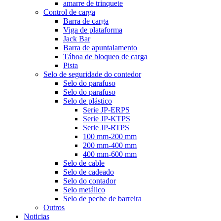
amarre de trinquete
Control de carga
Barra de carga
Viga de plataforma
Jack Bar
Barra de apuntalamento
Táboa de bloqueo de carga
Pista
Selo de seguridade do contedor
Selo do parafuso
Selo do parafuso
Selo de plástico
Serie JP-ERPS
Serie JP-KTPS
Serie JP-RTPS
100 mm-200 mm
200 mm-400 mm
400 mm-600 mm
Selo de cable
Selo de cadeado
Selo do contador
Selo metálico
Selo de peche de barreira
Outros
Noticias