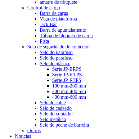
amarre de trinquete
Control de carga
Barra de carga
Viga de plataforma
Jack Bar
Barra de apuntalamento
Táboa de bloqueo de carga
Pista
Selo de seguridade do contedor
Selo do parafuso
Selo do parafuso
Selo de plástico
Serie JP-ERPS
Serie JP-KTPS
Serie JP-RTPS
100 mm-200 mm
200 mm-400 mm
400 mm-600 mm
Selo de cable
Selo de cadeado
Selo do contador
Selo metálico
Selo de peche de barreira
Outros
Noticias