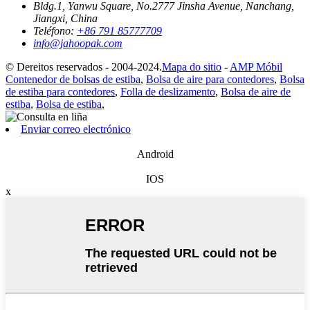
Bldg.1, Yanwu Square, No.2777 Jinsha Avenue, Nanchang,
Jiangxi, China
Teléfono:
+86 791 85777709
info@jahoopak.com
© Dereitos reservados - 2004-2024.
Mapa do sitio
-
AMP Móbil
Contenedor de bolsas de estiba
,
Bolsa de aire para contedores
,
Bolsa
de estiba para contedores
,
Folla de deslizamento
,
Bolsa de aire de
estiba
,
Bolsa de estiba
,
Enviar correo electrónico
Android
IOS
x