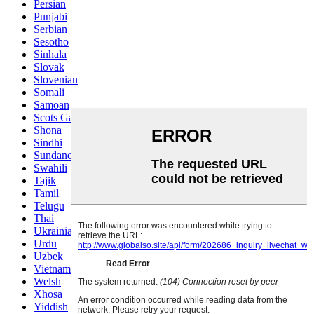
Persian
Punjabi
Serbian
Sesotho
Sinhala
Slovak
Slovenian
Somali
Samoan
Scots Gaelic
Shona
Sindhi
Sundanese
Swahili
Tajik
Tamil
Telugu
Thai
Ukrainian
Urdu
Uzbek
Vietnamese
Welsh
Xhosa
Yiddish