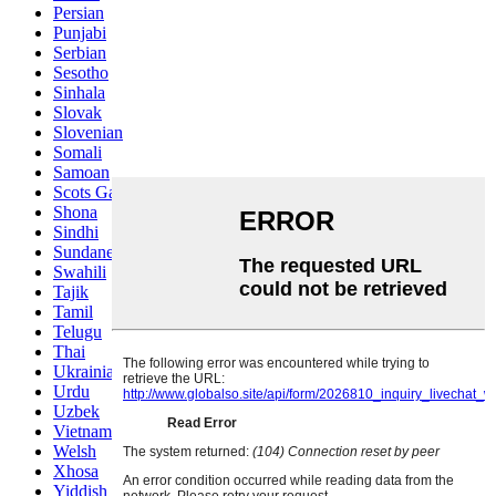
Persian
Punjabi
Serbian
Sesotho
Sinhala
Slovak
Slovenian
Somali
Samoan
Scots Gaelic
Shona
Sindhi
Sundanese
Swahili
Tajik
Tamil
Telugu
Thai
Ukrainian
Urdu
Uzbek
Vietnamese
Welsh
Xhosa
Yiddish