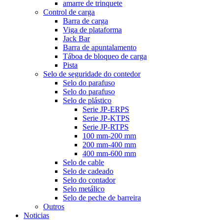
amarre de trinquete
Control de carga
Barra de carga
Viga de plataforma
Jack Bar
Barra de apuntalamento
Táboa de bloqueo de carga
Pista
Selo de seguridade do contedor
Selo do parafuso
Selo do parafuso
Selo de plástico
Serie JP-ERPS
Serie JP-KTPS
Serie JP-RTPS
100 mm-200 mm
200 mm-400 mm
400 mm-600 mm
Selo de cable
Selo de cadeado
Selo do contador
Selo metálico
Selo de peche de barreira
Outros
Noticias