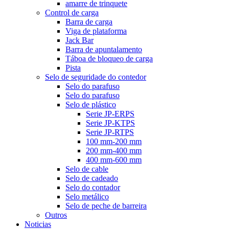
amarre de trinquete
Control de carga
Barra de carga
Viga de plataforma
Jack Bar
Barra de apuntalamento
Táboa de bloqueo de carga
Pista
Selo de seguridade do contedor
Selo do parafuso
Selo do parafuso
Selo de plástico
Serie JP-ERPS
Serie JP-KTPS
Serie JP-RTPS
100 mm-200 mm
200 mm-400 mm
400 mm-600 mm
Selo de cable
Selo de cadeado
Selo do contador
Selo metálico
Selo de peche de barreira
Outros
Noticias