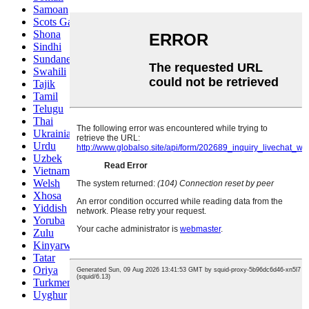
Samoan
Scots Gaelic
Shona
Sindhi
Sundanese
Swahili
Tajik
Tamil
Telugu
Thai
Ukrainian
Urdu
Uzbek
Vietnamese
Welsh
Xhosa
Yiddish
Yoruba
Zulu
Kinyarwanda
Tatar
Oriya
Turkmen
Uyghur