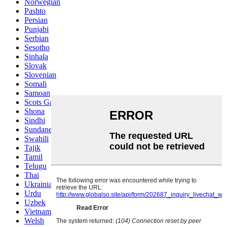
Norwegian
Pashto
Persian
Punjabi
Serbian
Sesotho
Sinhala
Slovak
Slovenian
Somali
Samoan
Scots Gaelic
Shona
Sindhi
Sundanese
Swahili
Tajik
Tamil
Telugu
Thai
Ukrainian
Urdu
Uzbek
Vietnamese
Welsh