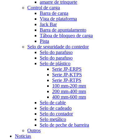
amarre de trinquete
Control de carga
Barra de carga
Viga de plataforma
Jack Bar
Barra de apuntalamento
Táboa de bloqueo de carga
Pista
Selo de seguridade do contedor
Selo do parafuso
Selo do parafuso
Selo de plástico
Serie JP-ERPS
Serie JP-KTPS
Serie JP-RTPS
100 mm-200 mm
200 mm-400 mm
400 mm-600 mm
Selo de cable
Selo de cadeado
Selo do contador
Selo metálico
Selo de peche de barreira
Outros
Noticias