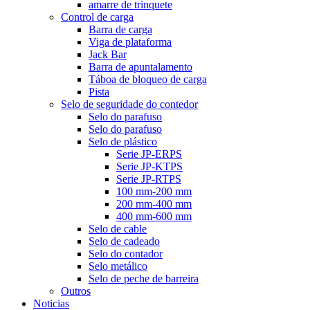
amarre de trinquete
Control de carga
Barra de carga
Viga de plataforma
Jack Bar
Barra de apuntalamento
Táboa de bloqueo de carga
Pista
Selo de seguridade do contedor
Selo do parafuso
Selo do parafuso
Selo de plástico
Serie JP-ERPS
Serie JP-KTPS
Serie JP-RTPS
100 mm-200 mm
200 mm-400 mm
400 mm-600 mm
Selo de cable
Selo de cadeado
Selo do contador
Selo metálico
Selo de peche de barreira
Outros
Noticias