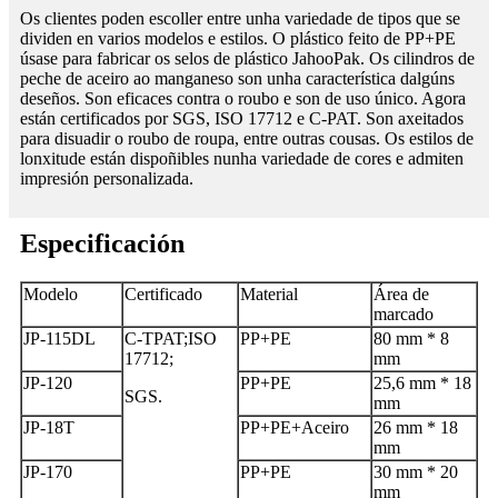
Os clientes poden escoller entre unha variedade de tipos que se
dividen en varios modelos e estilos. O plástico feito de PP+PE
úsase para fabricar os selos de plástico JahooPak. Os cilindros de
peche de aceiro ao manganeso son unha característica dalgúns
deseños. Son eficaces contra o roubo e son de uso único. Agora
están certificados por SGS, ISO 17712 e C-PAT. Son axeitados
para disuadir o roubo de roupa, entre outras cousas. Os estilos de
lonxitude están dispoñibles nunha variedade de cores e admiten
impresión personalizada.
Especificación
Modelo
Certificado
Material
Área de
marcado
JP-115DL
C-TPAT;
ISO
PP+PE
80 mm * 8
17712;
mm
JP-120
PP+PE
25,6 mm * 18
SGS.
mm
JP-18T
PP+PE+Aceiro
26 mm * 18
mm
JP-170
PP+PE
30 mm * 20
mm