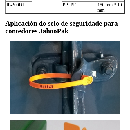
JP-200DL
PP+PE
150 mm * 10
mm
Aplicación do selo de seguridade para
contedores JahooPak