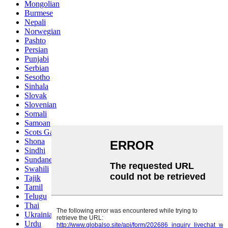
Mongolian
Burmese
Nepali
Norwegian
Pashto
Persian
Punjabi
Serbian
Sesotho
Sinhala
Slovak
Slovenian
Somali
Samoan
Scots Gaelic
Shona
Sindhi
Sundanese
Swahili
Tajik
Tamil
Telugu
Thai
Ukrainian
Urdu