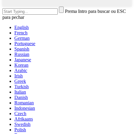
Prema Intro para buscar ou ESC
para pechar
English
French
German
Portuguese
Spanish
Russian
Japanese
Korean
Arabic
Irish
Greek
Turkish
Italian
Danish
Romanian
Indonesian
Czech
Afrikaans
Swedish
Polish