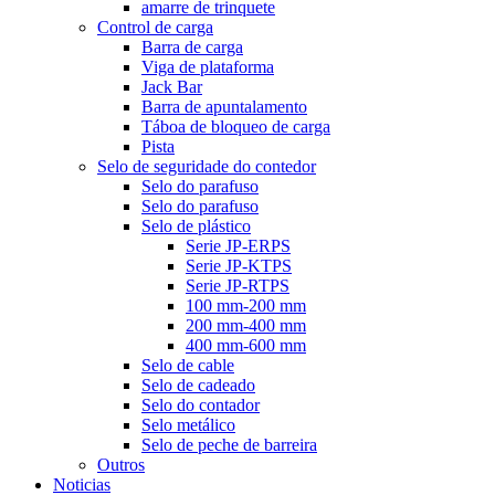
amarre de trinquete
Control de carga
Barra de carga
Viga de plataforma
Jack Bar
Barra de apuntalamento
Táboa de bloqueo de carga
Pista
Selo de seguridade do contedor
Selo do parafuso
Selo do parafuso
Selo de plástico
Serie JP-ERPS
Serie JP-KTPS
Serie JP-RTPS
100 mm-200 mm
200 mm-400 mm
400 mm-600 mm
Selo de cable
Selo de cadeado
Selo do contador
Selo metálico
Selo de peche de barreira
Outros
Noticias