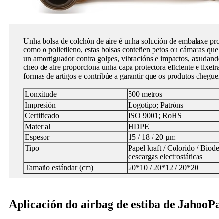
Unha bolsa de colchón de aire é unha solución de embalaxe prote
como o polietileno, estas bolsas conteñen petos ou cámaras que
un amortiguador contra golpes, vibracións e impactos, axudando 
cheo de aire proporciona unha capa protectora eficiente e lixeir
formas de artigos e contribúe a garantir que os produtos chegue
Lonxitude
500 metros
Impresión
Logotipo; Patróns
Certificado
ISO 9001; RoHS
Material
HDPE
Espesor
15 / 18 / 20 µm
Tipo
Papel kraft / Colorido / Biod
descargas electrostáticas
Tamaño estándar (cm)
20*10 / 20*12 / 20*20
Aplicación do airbag de estiba de JahooP