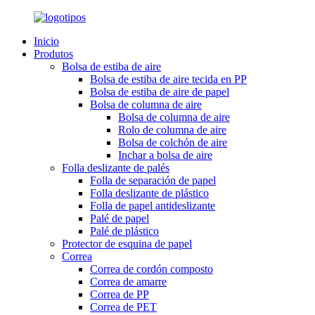
Inicio
Produtos
Bolsa de estiba de aire
Bolsa de estiba de aire tecida en PP
Bolsa de estiba de aire de papel
Bolsa de columna de aire
Bolsa de columna de aire
Rolo de columna de aire
Bolsa de colchón de aire
Inchar a bolsa de aire
Folla deslizante de palés
Folla de separación de papel
Folla deslizante de plástico
Folla de papel antideslizante
Palé de papel
Palé de plástico
Protector de esquina de papel
Correa
Correa de cordón composto
Correa de amarre
Correa de PP
Correa de PET