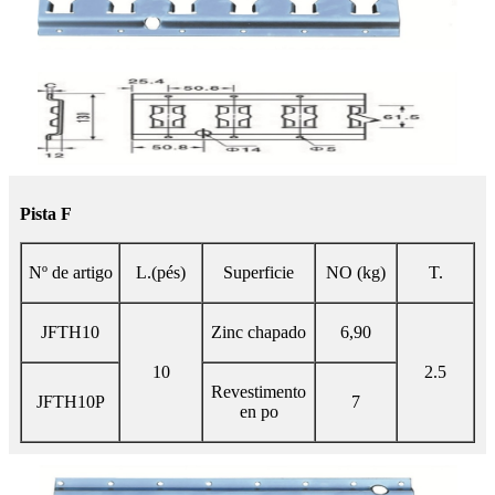
Pista F
Nº de artigo
L.(pés)
Superficie
NO (kg)
T.
JFTH10
Zinc chapado
6,90
10
2.5
Revestimento
JFTH10P
7
en po