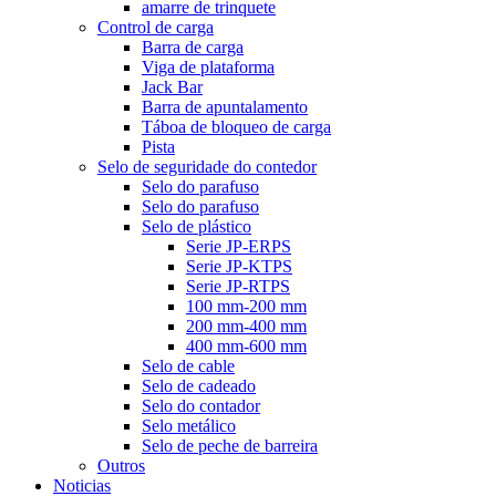
amarre de trinquete
Control de carga
Barra de carga
Viga de plataforma
Jack Bar
Barra de apuntalamento
Táboa de bloqueo de carga
Pista
Selo de seguridade do contedor
Selo do parafuso
Selo do parafuso
Selo de plástico
Serie JP-ERPS
Serie JP-KTPS
Serie JP-RTPS
100 mm-200 mm
200 mm-400 mm
400 mm-600 mm
Selo de cable
Selo de cadeado
Selo do contador
Selo metálico
Selo de peche de barreira
Outros
Noticias