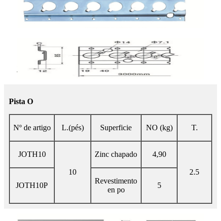
Pista O
Nº de artigo
L.(pés)
Superficie
NO (kg)
T.
JOTH10
Zinc chapado
4,90
10
2.5
Revestimento
JOTH10P
5
en po