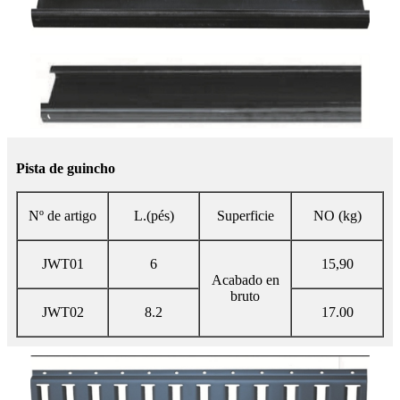
Pista de guincho
Nº de artigo
L.(pés)
Superficie
NO (kg)
JWT01
6
15,90
Acabado en
bruto
JWT02
8.2
17.00