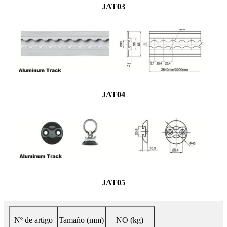
JAT03
JAT04
JAT05
Nº de artigo
Tamaño (mm)
NO (kg)