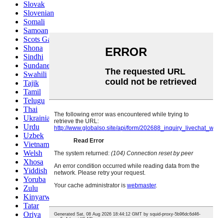
Slovak
Slovenian
Somali
Samoan
Scots Gaelic
Shona
Sindhi
Sundanese
Swahili
Tajik
Tamil
Telugu
Thai
Ukrainian
Urdu
Uzbek
Vietnamese
Welsh
Xhosa
Yiddish
Yoruba
Zulu
Kinyarwanda
Tatar
Oriya