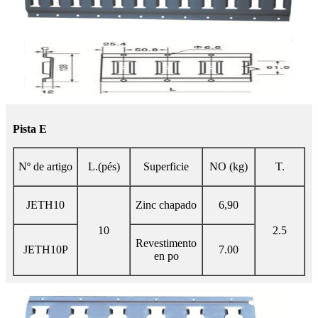
Pista E
Nº de artigo
L.(pés)
Superficie
NO (kg)
T.
JETH10
Zinc chapado
6,90
10
2.5
Revestimento
JETH10P
7.00
en po