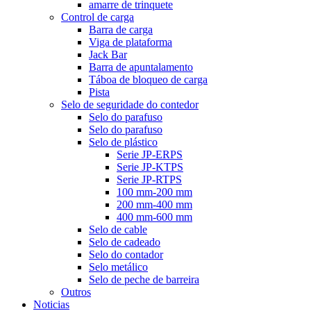
amarre de trinquete
Control de carga
Barra de carga
Viga de plataforma
Jack Bar
Barra de apuntalamento
Táboa de bloqueo de carga
Pista
Selo de seguridade do contedor
Selo do parafuso
Selo do parafuso
Selo de plástico
Serie JP-ERPS
Serie JP-KTPS
Serie JP-RTPS
100 mm-200 mm
200 mm-400 mm
400 mm-600 mm
Selo de cable
Selo de cadeado
Selo do contador
Selo metálico
Selo de peche de barreira
Outros
Noticias