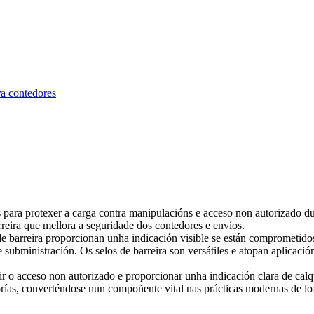
s para protexer a carga contra manipulacións e acceso non autorizado dur
rreira que mellora a seguridade dos contedores e envíos.
 de barreira proporcionan unha indicación visible se están comprometid
e subministración. Os selos de barreira son versátiles e atopan aplicaci
adir o acceso non autorizado e proporcionar unha indicación clara de ca
orías, converténdose nun compoñente vital nas prácticas modernas de lox