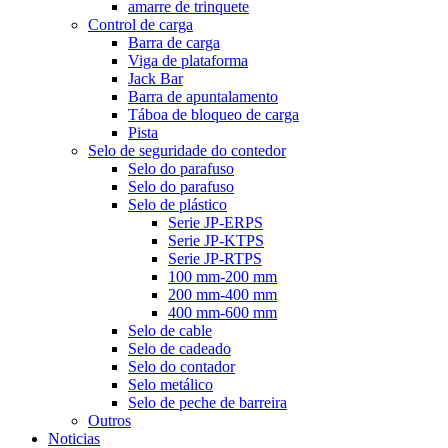
amarre de trinquete
Control de carga
Barra de carga
Viga de plataforma
Jack Bar
Barra de apuntalamento
Táboa de bloqueo de carga
Pista
Selo de seguridade do contedor
Selo do parafuso
Selo do parafuso
Selo de plástico
Serie JP-ERPS
Serie JP-KTPS
Serie JP-RTPS
100 mm-200 mm
200 mm-400 mm
400 mm-600 mm
Selo de cable
Selo de cadeado
Selo do contador
Selo metálico
Selo de peche de barreira
Outros
Noticias