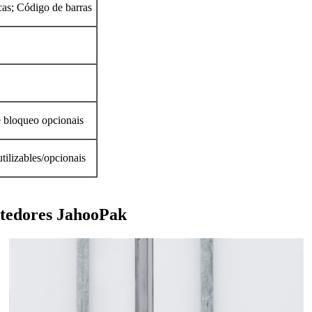
as; Código de barras
e bloqueo opcionais
tilizables/opcionais
ntedores JahooPak