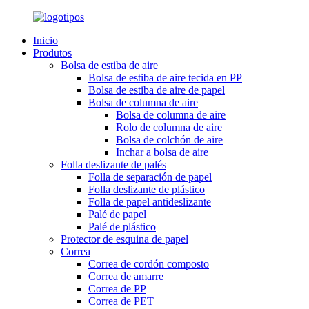
Inicio
Produtos
Bolsa de estiba de aire
Bolsa de estiba de aire tecida en PP
Bolsa de estiba de aire de papel
Bolsa de columna de aire
Bolsa de columna de aire
Rolo de columna de aire
Bolsa de colchón de aire
Inchar a bolsa de aire
Folla deslizante de palés
Folla de separación de papel
Folla deslizante de plástico
Folla de papel antideslizante
Palé de papel
Palé de plástico
Protector de esquina de papel
Correa
Correa de cordón composto
Correa de amarre
Correa de PP
Correa de PET