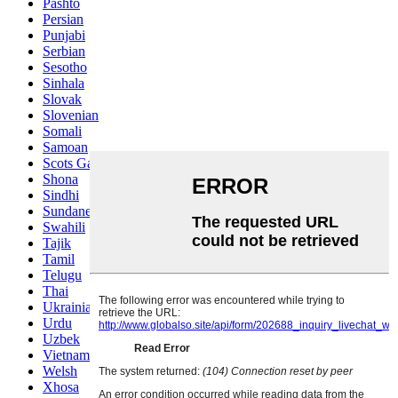
Pashto
Persian
Punjabi
Serbian
Sesotho
Sinhala
Slovak
Slovenian
Somali
Samoan
Scots Gaelic
Shona
Sindhi
Sundanese
Swahili
Tajik
Tamil
Telugu
Thai
Ukrainian
Urdu
Uzbek
Vietnamese
Welsh
Xhosa