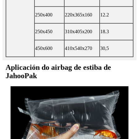
250x400
220x365x160
12.2
250x450
310x405x200
18.3
450x600
410x540x270
30,5
Aplicación do airbag de estiba de
JahooPak