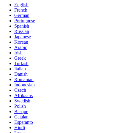
English
French
German
Portuguese
Spanish
Russian
Japanese
Korean
Arabic
Irish
Greek
Turkish
Italian
Danish
Romanian
Indonesian
Czech
Afrikaans
Swedish
Polish
Basque
Catalan
Esperanto
Hindi
Lao