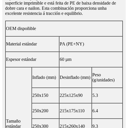
superficie imprimible e está feita de PE de baixa densidade de
dobre cara e nailon. Esta combinación proporciona unha
excelente resistencia á tracción e equilibrio.
OEM dispoñible
Material estándar
PA (PE+NY)
Espesor estándar
60 µm
Peso
Inflado (mm)
Desinflado (mm)
(g/unidades)
250x150
225x125x90
5.3
250x200
215x175x110
6.4
Tamaño
estándar
250x300
215x260x140
9.3