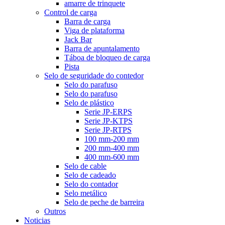
amarre de trinquete
Control de carga
Barra de carga
Viga de plataforma
Jack Bar
Barra de apuntalamento
Táboa de bloqueo de carga
Pista
Selo de seguridade do contedor
Selo do parafuso
Selo do parafuso
Selo de plástico
Serie JP-ERPS
Serie JP-KTPS
Serie JP-RTPS
100 mm-200 mm
200 mm-400 mm
400 mm-600 mm
Selo de cable
Selo de cadeado
Selo do contador
Selo metálico
Selo de peche de barreira
Outros
Noticias