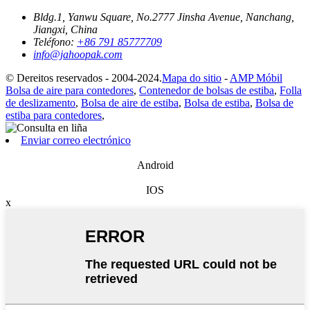
Bldg.1, Yanwu Square, No.2777 Jinsha Avenue, Nanchang,
Jiangxi, China
Teléfono:
+86 791 85777709
info@jahoopak.com
© Dereitos reservados - 2004-2024.
Mapa do sitio
-
AMP Móbil
Bolsa de aire para contedores
,
Contenedor de bolsas de estiba
,
Folla
de deslizamento
,
Bolsa de aire de estiba
,
Bolsa de estiba
,
Bolsa de
estiba para contedores
,
Enviar correo electrónico
Android
IOS
x