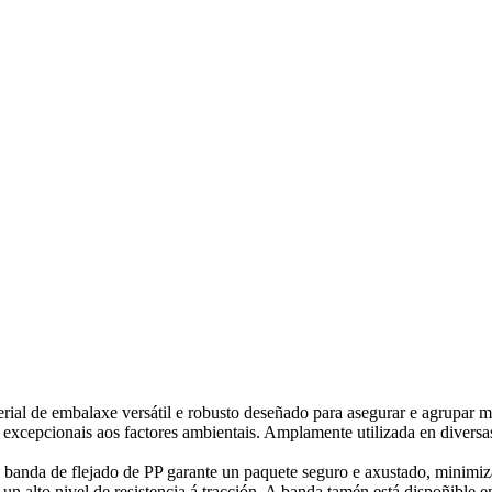
ial de embalaxe versátil e robusto deseñado para asegurar e agrupar me
ia excepcionais aos factores ambientais. Amplamente utilizada en diversas
a banda de flejado de PP garante un paquete seguro e axustado, minimi
n alto nivel de resistencia á tracción. A banda tamén está dispoñible e