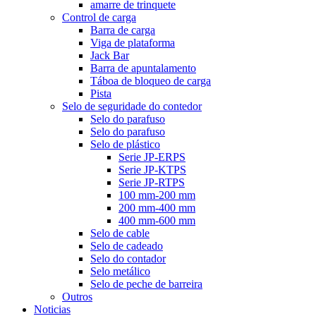
amarre de trinquete
Control de carga
Barra de carga
Viga de plataforma
Jack Bar
Barra de apuntalamento
Táboa de bloqueo de carga
Pista
Selo de seguridade do contedor
Selo do parafuso
Selo do parafuso
Selo de plástico
Serie JP-ERPS
Serie JP-KTPS
Serie JP-RTPS
100 mm-200 mm
200 mm-400 mm
400 mm-600 mm
Selo de cable
Selo de cadeado
Selo do contador
Selo metálico
Selo de peche de barreira
Outros
Noticias