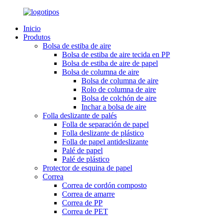
Inicio
Produtos
Bolsa de estiba de aire
Bolsa de estiba de aire tecida en PP
Bolsa de estiba de aire de papel
Bolsa de columna de aire
Bolsa de columna de aire
Rolo de columna de aire
Bolsa de colchón de aire
Inchar a bolsa de aire
Folla deslizante de palés
Folla de separación de papel
Folla deslizante de plástico
Folla de papel antideslizante
Palé de papel
Palé de plástico
Protector de esquina de papel
Correa
Correa de cordón composto
Correa de amarre
Correa de PP
Correa de PET