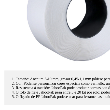
1. Tamaño: Anchura 5-19 mm, grosor 0,45-1,1 mm pódese perso
2. Cor: Pódense personalizar cores especiais como vermello, ama
3. Resistencia á tracción: JahooPak pode producir correas con di
4. O rolo de fleje JahooPak pesa entre 3 e 20 kg por rolo; pode
5. O flejado de PP JahooPak pódese usar para ferramentas tota