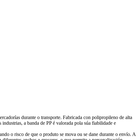
rcadorías durante o transporte. Fabricada con polipropileno de alta
 industrias, a banda de PP é valorada pola súa fiabilidade e
zando o risco de que o produto se mova ou se dane durante o envío. A
n diferentes anchos e grosores, o que permite a personalización