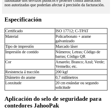
fiabilidade dos servizos públicos e protexer contra alteracións
non autorizadas que poderían afectar á precisión da facturación.
Especificación
Certificado
ISO 17712; C-TPAT
Material
Policarbonato + arame
galvanizado
Tipo de impresión
Marcado láser
Impresión de contido
Números; Letras; Código de
barras; Código QR
Cor
Amarelo; Branco; Azul; Verde;
Vermello; etc.
Resistencia á tracción
200 kgf
Diámetro do arame
0,7 milímetros
Lonxitude
20 cm estándar ou segundo
solicitude
Aplicación do selo de seguridade para
contedores JahooPak