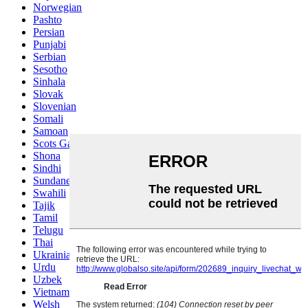
Norwegian
Pashto
Persian
Punjabi
Serbian
Sesotho
Sinhala
Slovak
Slovenian
Somali
Samoan
Scots Gaelic
Shona
Sindhi
Sundanese
Swahili
Tajik
Tamil
Telugu
Thai
Ukrainian
Urdu
Uzbek
Vietnamese
Welsh