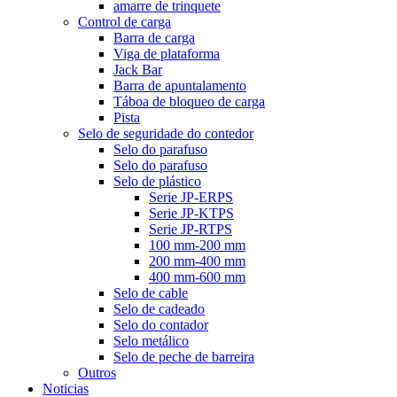
amarre de trinquete
Control de carga
Barra de carga
Viga de plataforma
Jack Bar
Barra de apuntalamento
Táboa de bloqueo de carga
Pista
Selo de seguridade do contedor
Selo do parafuso
Selo do parafuso
Selo de plástico
Serie JP-ERPS
Serie JP-KTPS
Serie JP-RTPS
100 mm-200 mm
200 mm-400 mm
400 mm-600 mm
Selo de cable
Selo de cadeado
Selo do contador
Selo metálico
Selo de peche de barreira
Outros
Noticias