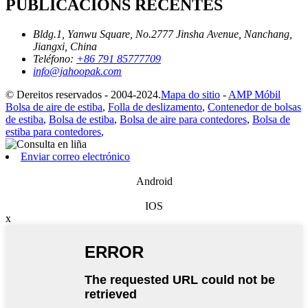
PUBLICACIÓNS RECENTES
Bldg.1, Yanwu Square, No.2777 Jinsha Avenue, Nanchang,
Jiangxi, China
Teléfono:
+86 791 85777709
info@jahoopak.com
© Dereitos reservados - 2004-2024.
Mapa do sitio
-
AMP Móbil
Bolsa de aire de estiba
,
Folla de deslizamento
,
Contenedor de bolsas
de estiba
,
Bolsa de estiba
,
Bolsa de aire para contedores
,
Bolsa de
estiba para contedores
,
Enviar correo electrónico
Android
IOS
x