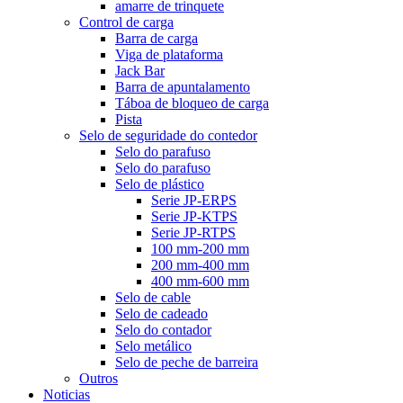
amarre de trinquete
Control de carga
Barra de carga
Viga de plataforma
Jack Bar
Barra de apuntalamento
Táboa de bloqueo de carga
Pista
Selo de seguridade do contedor
Selo do parafuso
Selo do parafuso
Selo de plástico
Serie JP-ERPS
Serie JP-KTPS
Serie JP-RTPS
100 mm-200 mm
200 mm-400 mm
400 mm-600 mm
Selo de cable
Selo de cadeado
Selo do contador
Selo metálico
Selo de peche de barreira
Outros
Noticias