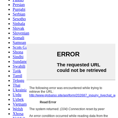
Persian
Punjabi
Serbian
Sesotho
Sinhala
Slovak
Slovenian
Somali
Samoan
Scots Gaelic
Shona
Sindhi
Sundanese
Swahili
Tajik
Tamil
Telugu
Thai
Ukrainian
Urdu
Uzbek
Vietnamese
Welsh
Xhosa