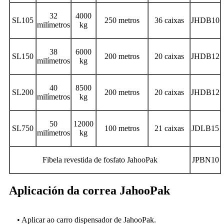
32
4000
SL105
250 metros
36 caixas
JHDB10
milímetros
kg
38
6000
SL150
200 metros
20 caixas
JHDB12
milímetros
kg
40
8500
SL200
200 metros
20 caixas
JHDB12
milímetros
kg
50
12000
SL750
100 metros
21 caixas
JDLB15
milímetros
kg
Fibela revestida de fosfato JahooPak
JPBN10
Aplicación da correa JahooPak
• Aplicar ao carro dispensador de JahooPak.