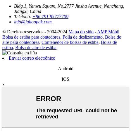
Bldg.1, Yanwu Square, No.2777 Jinsha Avenue, Nanchang,
Jiangxi, China
Teléfono:
+86 791 85777709
info@jahoopak.com
© Dereitos reservados - 2004-2024.
Mapa do sitio
-
AMP Móbil
Bolsa de estiba para contedores
,
Folla de deslizamento
,
Bolsa de
aire para contedores
,
Contenedor de bolsas de estiba
,
Bolsa de
estiba
,
Bolsa de aire de estiba
,
Enviar correo electrónico
Android
IOS
x