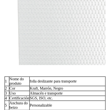
Nome do
1
folla deslizante para transporte
produto
2
Cor
Kraft, Marrón, Negro
3
Uso
Almacén e transporte
4
Certificación
SGS, ISO, etc.
Anchura do
5
Personalizable
beizo