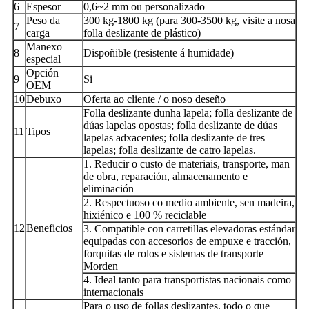
6
Espesor
0,6~2 mm ou personalizado
Peso da
300 kg-1800 kg (para 300-3500 kg, visite a nosa
7
carga
folla deslizante de plástico)
Manexo
8
Dispoñible (resistente á humidade)
especial
Opción
9
Si
OEM
10
Debuxo
Oferta ao cliente / o noso deseño
Folla deslizante dunha lapela; folla deslizante de
dúas lapelas opostas; folla deslizante de dúas
11
Tipos
lapelas adxacentes; folla deslizante de tres
lapelas; folla deslizante de catro lapelas.
1. Reducir o custo de materiais, transporte, man
de obra, reparación, almacenamento e
eliminación
2. Respectuoso co medio ambiente, sen madeira,
hixiénico e 100 % reciclable
12
Beneficios
3. Compatible con carretillas elevadoras estándar
equipadas con accesorios de empuxe e tracción,
forquitas de rolos e sistemas de transporte
Morden
4. Ideal tanto para transportistas nacionais como
internacionais
Para o uso de follas deslizantes, todo o que