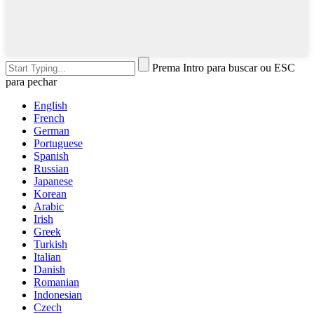
Prema Intro para buscar ou ESC
para pechar
English
French
German
Portuguese
Spanish
Russian
Japanese
Korean
Arabic
Irish
Greek
Turkish
Italian
Danish
Romanian
Indonesian
Czech