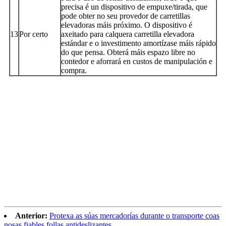
precisa é un dispositivo de empuxe/tirada, que
pode obter no seu provedor de carretillas
elevadoras máis próximo. O dispositivo é
13
Por certo
axeitado para calquera carretilla elevadora
estándar e o investimento amortízase máis rápido
do que pensa. Obterá máis espazo libre no
contedor e aforrará en custos de manipulación e
compra.
Anterior:
Protexa as súas mercadorías durante o transporte coas
nosas fiables follas antideslizantes