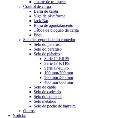
amarre de trinquete
Control de carga
Barra de carga
Viga de plataforma
Jack Bar
Barra de apuntalamento
Táboa de bloqueo de carga
Pista
Selo de seguridade do contedor
Selo do parafuso
Selo do parafuso
Selo de plástico
Serie JP-ERPS
Serie JP-KTPS
Serie JP-RTPS
100 mm-200 mm
200 mm-400 mm
400 mm-600 mm
Selo de cable
Selo de cadeado
Selo do contador
Selo metálico
Selo de peche de barreira
Outros
Noticias