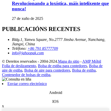
Revolucionando a loxística, máis intelixente que
nunca!
27 de xuño de 2025
PUBLICACIÓNS RECENTES
Bldg.1, Yanwu Square, No.2777 Jinsha Avenue, Nanchang,
Jiangxi, China
Teléfono:
+86 791 85777709
info@jahoopak.com
© Dereitos reservados - 2004-2024.
Mapa do sitio
-
AMP Móbil
Folla de deslizamento
,
Bolsa de estiba para contedores
,
Bolsa de
aire de estiba
,
Bolsa de aire para contedores
,
Bolsa de estiba
,
Contenedor de bolsas de estiba
,
Enviar correo electrónico
Android
IOS
x