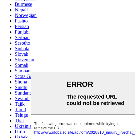
Burmese
Nepali
Norwegian
Pashto
Persian
Punjabi
Serbian
Sesotho
Sinhala
Slovak
Slovenian
Somali
Samoan
Scots Gaelic
Shona
Sindhi
Sundanese
Swahili
Tajik
Tamil
Telugu
Thai
Ukrainian
Urdu
Uzbek