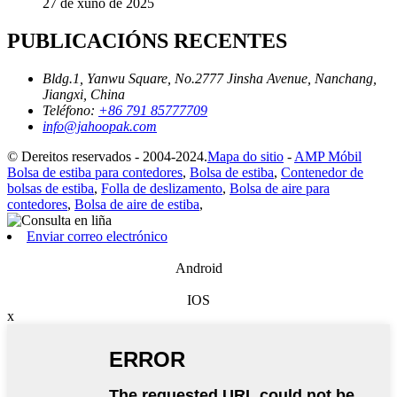
27 de xuño de 2025
PUBLICACIÓNS RECENTES
Bldg.1, Yanwu Square, No.2777 Jinsha Avenue, Nanchang,
Jiangxi, China
Teléfono:
+86 791 85777709
info@jahoopak.com
© Dereitos reservados - 2004-2024.
Mapa do sitio
-
AMP Móbil
Bolsa de estiba para contedores
,
Bolsa de estiba
,
Contenedor de
bolsas de estiba
,
Folla de deslizamento
,
Bolsa de aire para
contedores
,
Bolsa de aire de estiba
,
Enviar correo electrónico
Android
IOS
x