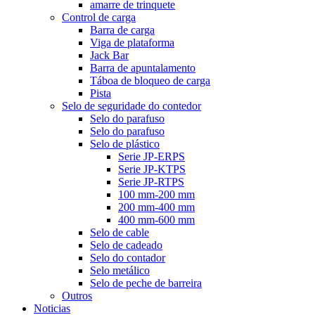
amarre de trinquete
Control de carga
Barra de carga
Viga de plataforma
Jack Bar
Barra de apuntalamento
Táboa de bloqueo de carga
Pista
Selo de seguridade do contedor
Selo do parafuso
Selo do parafuso
Selo de plástico
Serie JP-ERPS
Serie JP-KTPS
Serie JP-RTPS
100 mm-200 mm
200 mm-400 mm
400 mm-600 mm
Selo de cable
Selo de cadeado
Selo do contador
Selo metálico
Selo de peche de barreira
Outros
Noticias