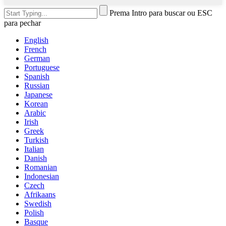
Prema Intro para buscar ou ESC
para pechar
English
French
German
Portuguese
Spanish
Russian
Japanese
Korean
Arabic
Irish
Greek
Turkish
Italian
Danish
Romanian
Indonesian
Czech
Afrikaans
Swedish
Polish
Basque