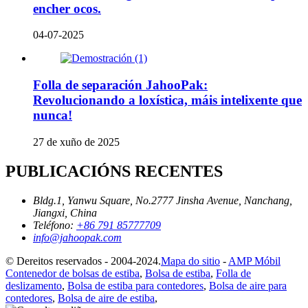
encher ocos.
04-07-2025
Folla de separación JahooPak:
Revolucionando a loxística, máis intelixente que
nunca!
27 de xuño de 2025
PUBLICACIÓNS RECENTES
Bldg.1, Yanwu Square, No.2777 Jinsha Avenue, Nanchang,
Jiangxi, China
Teléfono:
+86 791 85777709
info@jahoopak.com
© Dereitos reservados - 2004-2024.
Mapa do sitio
-
AMP Móbil
Contenedor de bolsas de estiba
,
Bolsa de estiba
,
Folla de
deslizamento
,
Bolsa de estiba para contedores
,
Bolsa de aire para
contedores
,
Bolsa de aire de estiba
,