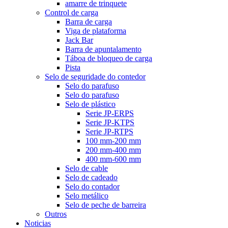
amarre de trinquete
Control de carga
Barra de carga
Viga de plataforma
Jack Bar
Barra de apuntalamento
Táboa de bloqueo de carga
Pista
Selo de seguridade do contedor
Selo do parafuso
Selo do parafuso
Selo de plástico
Serie JP-ERPS
Serie JP-KTPS
Serie JP-RTPS
100 mm-200 mm
200 mm-400 mm
400 mm-600 mm
Selo de cable
Selo de cadeado
Selo do contador
Selo metálico
Selo de peche de barreira
Outros
Noticias