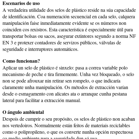
Escenarios de uso
A verdadeira utilidade dos selos de plástico reside na súa capacidade
de identificación. Coa numeración secuencial en cada selo, calquera
manipulación faise inmediatamente evidente se os números non
coinciden cos rexistros. Esta característica é especialmente útil para
transportar bolsas ou sacos, asegurar extintores segundo a norma NF
EN 3 e protexer contadores de servizos públicos, válvulas de
seguridade e interruptores automáticos.
Como funcionan?
Aplicar un selo de plástico é sinxelo: pasa a correa variable polo
mecanismo de peche e tira firmemente. Unha vez bloqueado, o selo
non se pode afrouxar nin retirar sen rompelo, o que indicaría
claramente unha manipulación. Os métodos de extracción varían
desde o esmagamento con alicates ata o arranque cunha pestana
lateral para facilitar a extracción manual.
O ángulo ambiental
Despois de cumprir o seu propósito, os selos de plástico non acaban
nos vertedoiros. Normalmente están feitos de materiais reciclables
como o polipropileno, o que os converte nunha opción respectuosa
co medio ambiente para a seguridade dun só uso.